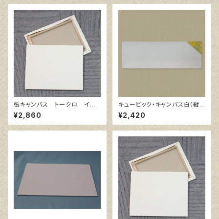
張キャンバス トークロ イエ
キュービック・キャンバス白（縦3
ロー 10号
00㎜×横900㎜×厚38㎜）
¥2,860
¥2,420