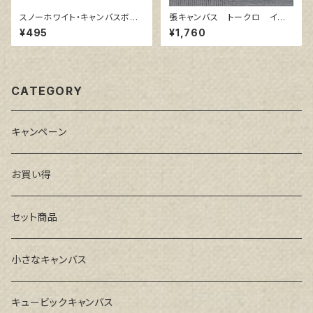
スノーホワイト・キャンバスボー
張キャンバス トークロ イエ
ド F4 サイズ 333㎜x242
ロー 6号
¥495
¥1,760
㎜
CATEGORY
キャンペーン
お買い得
セット商品
小さなキャンバス
キュービックキャンバス