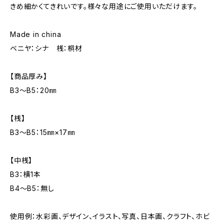
きめ細かくてきれいです。様々な用途にご使用いただけます。
Made in china
ベニヤ：シナ 桟：桐材
【商品厚み】
B3～B5：20㎜
【桟】
B3～B5：15㎜×17㎜
【中桟】
B3：横1本
B4～B5：無し
使用例：水彩画、デザイン、イラスト、写真、日本画、クラフト、ホビ