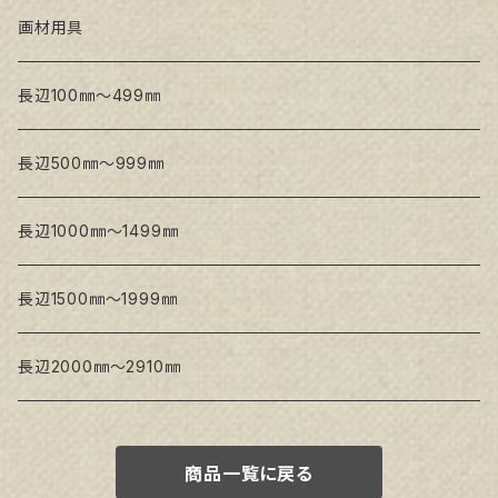
トークロ 赤SP(中目)
GAERA BA(中荒目)
GAERA F(中細目) / BA(中荒目)
画材用具
Snow White SPC(中目)
Snow White SPC(中目)
Snow White SLA(中目)
長辺100㎜～499㎜
Snow White SLA(中目)
Snow White SLH(中太目)
長辺500㎜～999㎜
Snow White SPC(中目)
長辺1000㎜～1499㎜
トークロ イエロー
長辺1500㎜～1999㎜
生キャンバス
長辺2000㎜～2910㎜
商品一覧に戻る