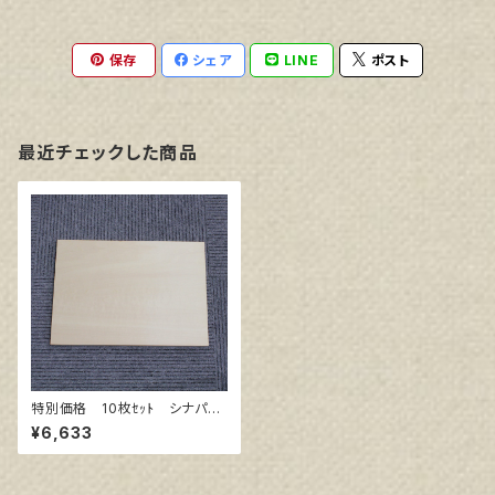
保存
シェア
LINE
ポスト
最近チェックした商品
特別価格 10枚ｾｯﾄ シナパネ
ル B5 257㎜×182㎜
¥6,633