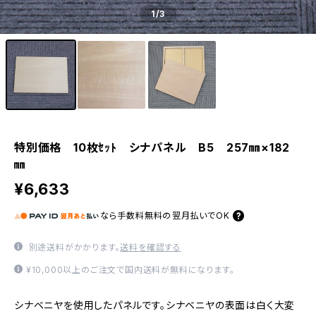
1
/3
特別価格 10枚ｾｯﾄ シナパネル B5 257㎜×182
㎜
¥6,633
なら
手数料無料の
翌月払いでOK
別途送料がかかります。
送料を確認する
¥10,000以上のご注文で国内送料が無料になります。
シナベニヤを使用したパネルです。シナベニヤの表面は白く大変