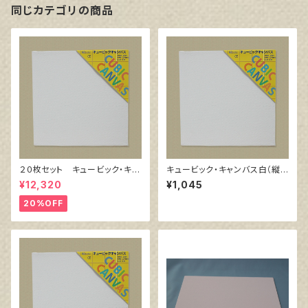
同じカテゴリの商品
２０枚セット キュービック・キャ
キュービック・キャンバス白（縦3
ンバス白（縦200㎜×横200㎜×
00㎜×横300㎜×厚38㎜）
¥12,320
¥1,045
厚38㎜）
20%OFF