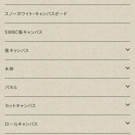
スノーホワイト・キャンバスボード
SWBC張キャンバス
張キャンバス
GAERA F(中細目)
木枠
GAERA BA(中荒目)
ルーブル米杉木枠
パネル
GAERA GLC(中目)
Paulo木枠
ラワンパネル
カットキャンバス
トークロ イエロー(中目)
シナパネル
GAERA F(中細目)
ロールキャンバス