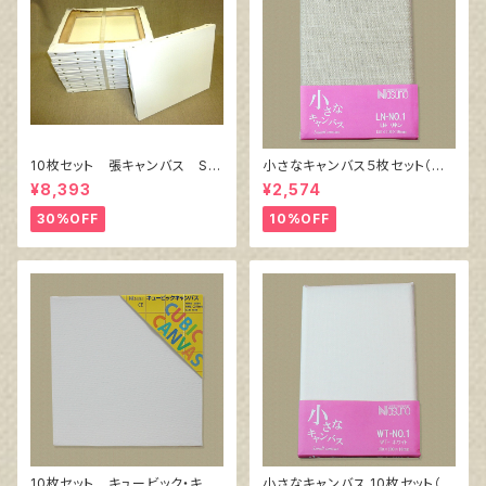
10枚セット 張キャンバス Sn
小さなキャンバス５枚セット（麻
owWhite SPC（綿・ポリエステ
キャンバス裏面張り）
¥8,393
¥2,574
ル）F6 410㎜×318㎜
30%OFF
10%OFF
10枚セット キュービック・キャ
小さなキャンバス 10枚セット（ホ