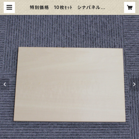
特別価格 10枚ｾｯﾄ シナパネル B
5 257㎜×182㎜ | 那須野画材