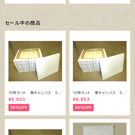
セール中の商品
10枚セット 張キャンバス Sn
10枚セット 張キャンバス Sn
owWhite SPC（綿・ポリエステ
owWhite SPC（綿・ポリエステ
¥9,933
¥6,853
ル）F8 455㎜×380㎜
ル）F4 333㎜×242㎜
30%OFF
30%OFF