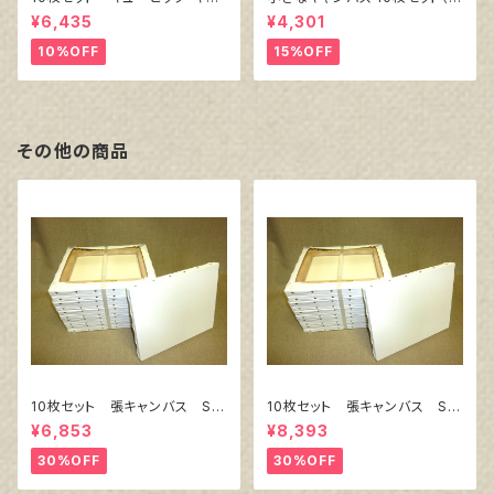
ンバス白（縦150㎜×横150㎜×
ワイト塗りキャンバス張り）
¥6,435
¥4,301
厚38㎜）
10%OFF
15%OFF
その他の商品
10枚セット 張キャンバス Sn
10枚セット 張キャンバス Sn
owWhite SPC（綿・ポリエステ
owWhite SPC（綿・ポリエステ
¥6,853
¥8,393
ル）F4 333㎜×242㎜
ル）F6 410㎜×318㎜
30%OFF
30%OFF