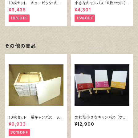
10枚セット キュービック・キャ
小さなキャンバス 10枚セット（ホ
ンバス白（縦150㎜×横150㎜×
ワイト塗りキャンバス張り）
¥6,435
¥4,301
厚38㎜）
10%OFF
15%OFF
その他の商品
10枚セット 張キャンバス Sn
売れ筋小さなキャンバス （ホワ
owWhite SPC（綿・ポリエステ
イト塗りキャンバス張り）各10枚
¥9,933
¥12,900
ル）F8 455㎜×380㎜
３点セット
30%OFF