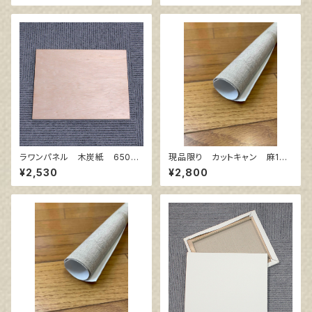
ラワンパネル 木炭紙 650㎜
現品限り カットキャン 麻10
×500㎜
0％ F8 (5枚組)
¥2,530
¥2,800