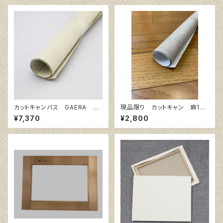
カットキャンバス GAERA F
現品限り カットキャン 麻10
S40
0％ F8 (5枚組)
¥7,370
¥2,800