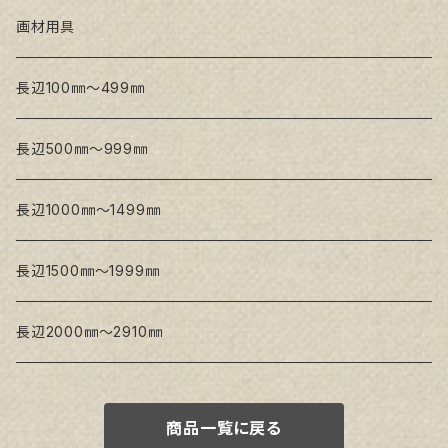
トークロ 赤SP(中目)
GAERA BA(中荒目)
GAERA F(中細目) / BA(中荒目)
画材用具
Snow White SPC(中目)
Snow White SPC(中目)
Snow White SLA(中目)
長辺100㎜～499㎜
Snow White SLA(中目)
Snow White SLH(中太目)
長辺500㎜～999㎜
Snow White SPC(中目)
長辺1000㎜～1499㎜
トークロ イエロー
長辺1500㎜～1999㎜
生キャンバス
長辺2000㎜～2910㎜
商品一覧に戻る