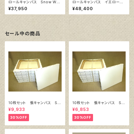
ロールキャンバス Snow Whit
ロールキャンバス イエロー 1
e SPC 206㎝巾×5m巻
42cm巾×10m巻
¥37,950
¥48,400
セール中の商品
10枚セット 張キャンバス Sn
10枚セット 張キャンバス Sn
owWhite SPC（綿・ポリエステ
owWhite SPC（綿・ポリエステ
¥9,933
¥6,853
ル）F8 455㎜×380㎜
ル）F4 333㎜×242㎜
30%OFF
30%OFF