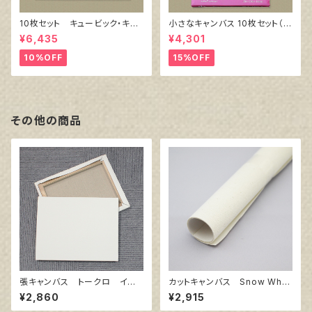
10枚セット キュービック・キャ
小さなキャンバス 10枚セット（ホ
ンバス白（縦150㎜×横150㎜×
ワイト塗りキャンバス張り）
¥6,435
¥4,301
厚38㎜）
10%OFF
15%OFF
その他の商品
張キャンバス トークロ イエ
カットキャンバス Snow Whit
ロー 10号
e SPC F30
¥2,860
¥2,915