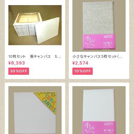
10枚セット 張キャンバス Sn
小さなキャンバス５枚セット（麻
owWhite SPC（綿・ポリエステ
キャンバス裏面張り）
¥8,393
¥2,574
ル）F6 410㎜×318㎜
30%OFF
10%OFF