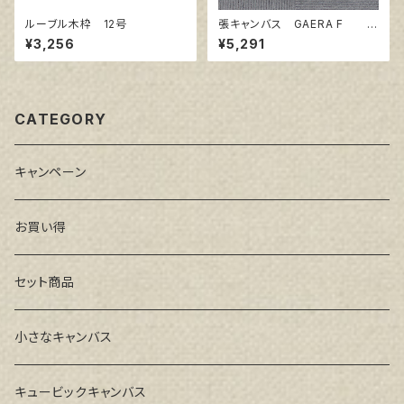
ルーブル木枠 12号
張キャンバス GAERA F 2
0号
¥3,256
¥5,291
CATEGORY
キャンペーン
お買い得
セット商品
小さなキャンバス
キュービックキャンバス