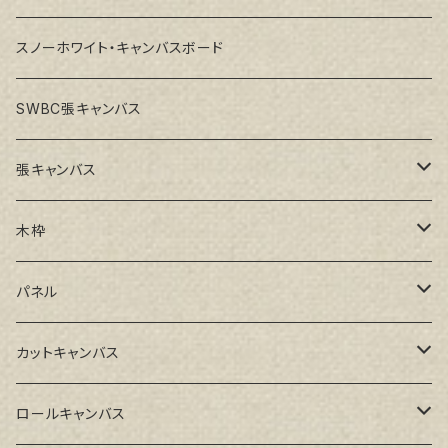
スノーホワイト・キャンバスボード
SWBC張キャンバス
張キャンバス
GAERA F(中細目)
木枠
GAERA BA(中荒目)
ルーブル米杉木枠
パネル
GAERA GLC(中目)
Paulo木枠
ラワンパネル
カットキャンバス
トークロ イエロー(中目)
シナパネル
GAERA F(中細目)
ロールキャンバス