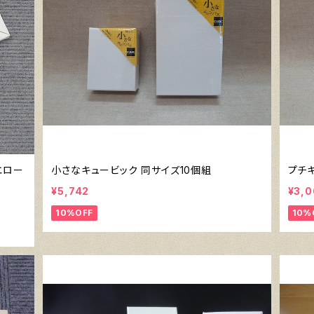
エロー
小さなキュービック 同サイズ10個組
プチ
¥5,742
¥3,
10%OFF
10%