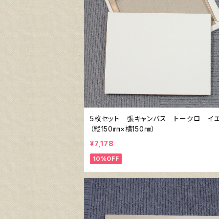
5枚セット 張キャンバス トークロ イ
（縦150㎜×横150㎜）
¥7,178
10%OFF