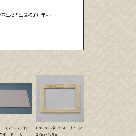
ンバス生地の生産終了に伴い、
ト スノーホワイト・
Paulo木枠 SM サイズ2
スボード F6 サ
27㎜×158㎜