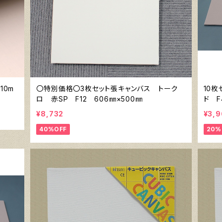
10m
〇特別価格〇3枚セット張キャンバス トーク
10
ロ 赤SP F12 606㎜×500㎜
ド F
¥8,732
¥3,
40%OFF
20%