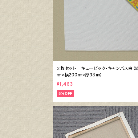
２枚セット キュービック・キャンバス白（縦
㎜×横200㎜×厚38㎜）
¥1,463
5%OFF