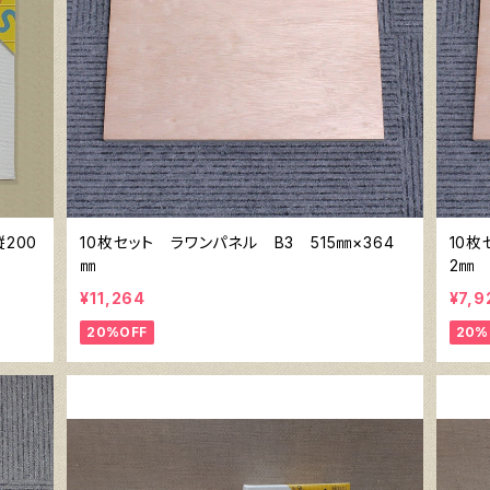
200
10枚セット ラワンパネル B3 515㎜×364
10枚
㎜
2㎜
¥11,264
¥7,9
20%OFF
20%