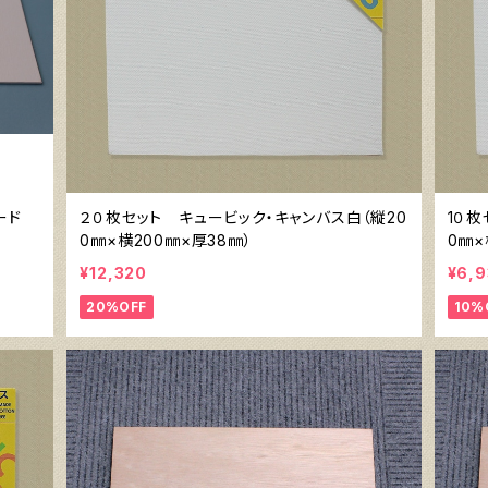
ボード
２０枚セット キュービック・キャンバス白（縦20
1０枚
0㎜×横200㎜×厚38㎜）
0㎜×
¥12,320
¥6,
20%OFF
10%