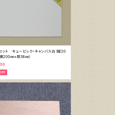
セット キュービック・キャンバス白（縦20
横200㎜×厚38㎜）
930
OFF