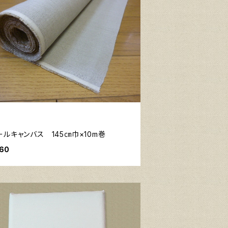
ルキャンバス 145㎝巾×10m巻
160