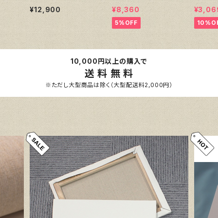
り）各10枚３点セット
イズ 41
¥12,900
¥8,360
¥3,06
5%OFF
10%O
10,000円以上の購入で
送 料 無 料
※ただし大型商品は除く（大型配送料2,000円）